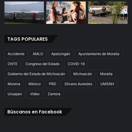
TAGS POPULARES
Accidente
AMLO
Apatzingán
Ayuntamiento de Morelia
CNTE
Congreso del Estado
COVID-19
Gobierno del Estado de Michoacán
Michoacán
Morelia
Morena
México
PRD
Silvano Aureoles
UMSNH
Uruapan
Video
Zamora
Búscanos en Facebook