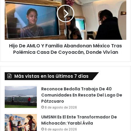
AMLO
Y
Familia
Abandonan
México
Tras
Polémica
Hijo De AMLO Y Familia Abandonan México Tras
Casa
De
Polémica Casa De Coyoacán, Donde Vivían
Coyoacán,
Donde
Vivían
Más vistas en los últimos 7 días
Reconoce Bedolla Trabajo De 40
Comunidades En Rescate Del Lago De
Pátzcuaro
8 de agosto de 2026
UMSNH Es El Ente Transformador De
Michoacán: Yarabí Ávila
8 de agosto de 2026