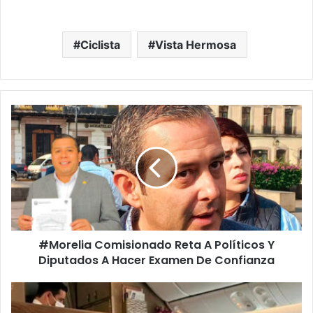
Ciclista
Vista Hermosa
#Morelia
Comisionado
Reta
A
Políticos
Y
Diputados
A
Hacer
#Morelia Comisionado Reta A Políticos Y
Examen
De
Diputados A Hacer Examen De Confianza
Confianza
Hijo
De