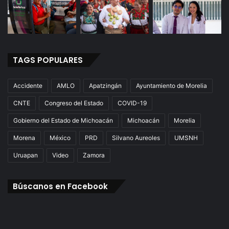
TAGS POPULARES
Accidente
AMLO
Apatzingán
Ayuntamiento de Morelia
CNTE
Congreso del Estado
COVID-19
Gobierno del Estado de Michoacán
Michoacán
Morelia
Morena
México
PRD
Silvano Aureoles
UMSNH
Uruapan
Video
Zamora
Búscanos en Facebook