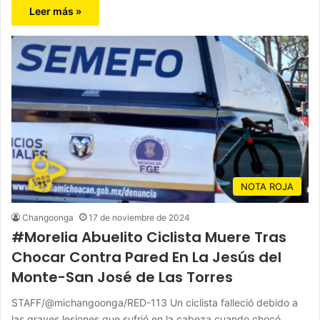
Leer más »
NOTA ROJA
Changoonga
17 de noviembre de 2024
#Morelia Abuelito Ciclista Muere Tras
Chocar Contra Pared En La Jesús del
Monte-San José de Las Torres
STAFF/@michangoonga/RED-113 Un ciclista falleció debido a
las graves lesiones que sufrió en la cabeza cuando chocó