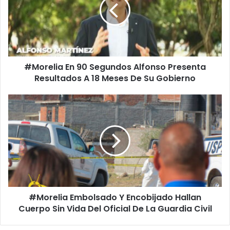
Segundos
Alfonso
Presenta
Resultados
A
18
#Morelia En 90 Segundos Alfonso Presenta
Meses
De
Resultados A 18 Meses De Su Gobierno
Su
Gobierno
#Morelia
Embolsado
Y
Encobijado
Hallan
Cuerpo
Sin
Vida
Del
#Morelia Embolsado Y Encobijado Hallan
Oficial
De
Cuerpo Sin Vida Del Oficial De La Guardia Civil
La
Guardia