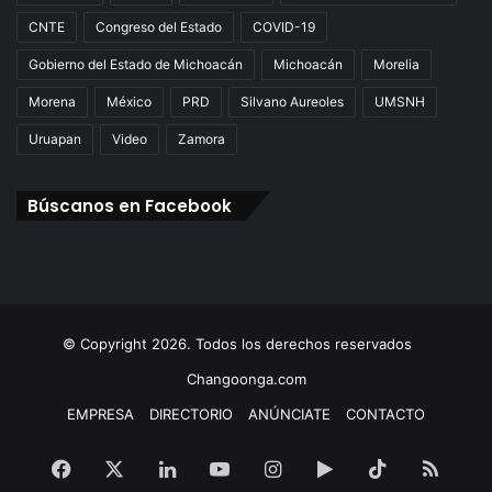
CNTE
Congreso del Estado
COVID-19
Gobierno del Estado de Michoacán
Michoacán
Morelia
Morena
México
PRD
Silvano Aureoles
UMSNH
Uruapan
Video
Zamora
Búscanos en Facebook
© Copyright 2026. Todos los derechos reservados
Changoonga.com
EMPRESA
DIRECTORIO
ANÚNCIATE
CONTACTO
Facebook
X
LinkedIn
YouTube
Instagram
Google
TikTok
RSS