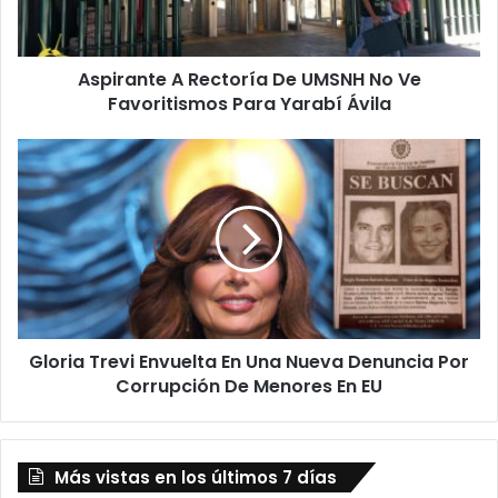
Ve
Favoritismos
Para
Aspirante A Rectoría De UMSNH No Ve
Yarabí
Ávila
Favoritismos Para Yarabí Ávila
Gloria
Trevi
Envuelta
En
Una
Nueva
Denuncia
Por
Corrupción
Gloria Trevi Envuelta En Una Nueva Denuncia Por
De
Menores
Corrupción De Menores En EU
En
EU
Más vistas en los últimos 7 días