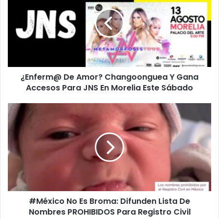
Amor?
Changoonguea
Y
Gana
Accesos
Para
JNS
¿Enferm@ De Amor? Changoonguea Y Gana
En
Morelia
Accesos Para JNS En Morelia Este Sábado
Este
Sábado
#México
No
Es
Broma:
Difunden
Lista
De
Nombres
PROHIBIDOS
#México No Es Broma: Difunden Lista De
Para
Registro
Nombres PROHIBIDOS Para Registro Civil