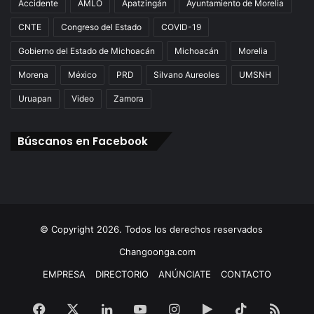
Accidente
AMLO
Apatzingán
Ayuntamiento de Morelia
CNTE
Congreso del Estado
COVID-19
Gobierno del Estado de Michoacán
Michoacán
Morelia
Morena
México
PRD
Silvano Aureoles
UMSNH
Uruapan
Video
Zamora
Búscanos en Facebook
© Copyright 2026. Todos los derechos reservados
Changoonga.com
EMPRESA
DIRECTORIO
ANÚNCIATE
CONTACTO
Facebook
X
LinkedIn
YouTube
Instagram
Google
TikTok
RSS