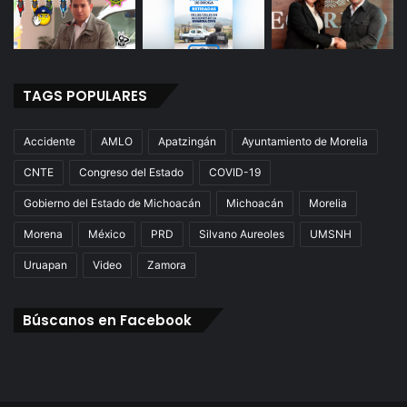
TAGS POPULARES
Accidente
AMLO
Apatzingán
Ayuntamiento de Morelia
CNTE
Congreso del Estado
COVID-19
Gobierno del Estado de Michoacán
Michoacán
Morelia
Morena
México
PRD
Silvano Aureoles
UMSNH
Uruapan
Video
Zamora
Búscanos en Facebook