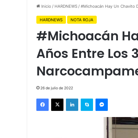
Inicio
/
HARDNEWS
/
#Michoacán Hay Un Chavito 
HARDNEWS
NOTA ROJA
#Michoacán Hay
Años Entre Los 
Narcocampam
26 de julio de 2022
Facebook
X
LinkedIn
Skype
Messenger