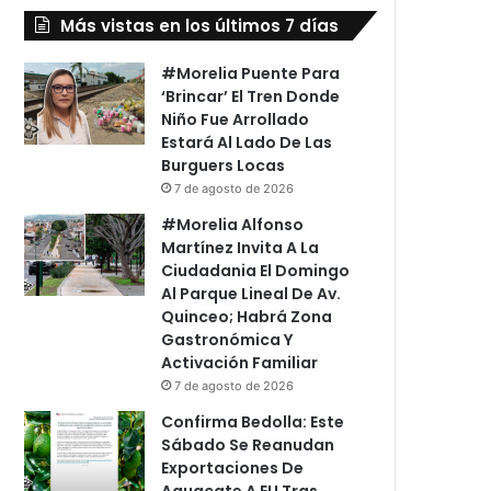
Más vistas en los últimos 7 días
#Morelia Puente Para
‘Brincar’ El Tren Donde
Niño Fue Arrollado
Estará Al Lado De Las
Burguers Locas
7 de agosto de 2026
#Morelia Alfonso
Martínez Invita A La
Ciudadania El Domingo
Al Parque Lineal De Av.
Quinceo; Habrá Zona
Gastronómica Y
Activación Familiar
7 de agosto de 2026
Confirma Bedolla: Este
Sábado Se Reanudan
Exportaciones De
Aguacate A EU Tras