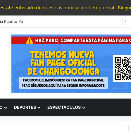
 estate enterado de nuestras noticias en tiempo real
Bloqu
#Morelia Puente Para ‘Brincar’ El Tren Donde Niño Fue Arrollado Estará Al Lado De Las Burguers Locas
O
DEPORTES
ESPECTÁCULOS