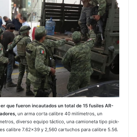
r que fueron incautados un total de 15 fusiles AR-
gadores,
un arma corta calibre 40 milímetros, un
etros, diverso equipo táctico, una camioneta tipo pick-
es calibre 7.62×39 y 2,560 cartuchos para calibre 5.56.