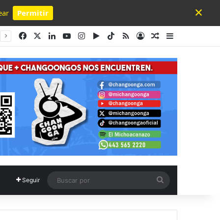
×
ear
Permitir
Powered by SendPulse
Facebook
X
LinkedIn
YouTube
Instagram
Google Play
TikTok
RSS
Acceso
Publicación al a
Barra lateral
Buscar
Seguir
por