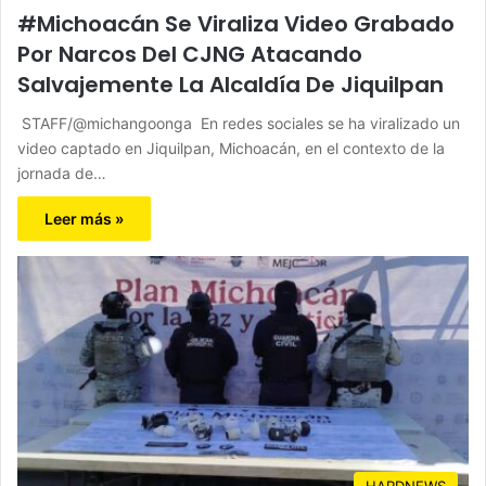
#Michoacán Se Viraliza Video Grabado
Por Narcos Del CJNG Atacando
Salvajemente La Alcaldía De Jiquilpan
STAFF/@michangoonga En redes sociales se ha viralizado un
video captado en Jiquilpan, Michoacán, en el contexto de la
jornada de…
Leer más »
HARDNEWS