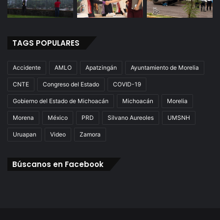
TAGS POPULARES
Accidente
AMLO
Apatzingán
Ayuntamiento de Morelia
CNTE
Congreso del Estado
COVID-19
Gobierno del Estado de Michoacán
Michoacán
Morelia
Morena
México
PRD
Silvano Aureoles
UMSNH
Uruapan
Video
Zamora
Búscanos en Facebook