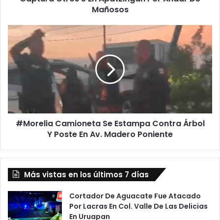
Andar
Mañosos
De
Mañosos
#Morelia
Camioneta
Se
Estampa
Contra
Árbol
Y
Poste
En
#Morelia Camioneta Se Estampa Contra Árbol
Av.
Madero
Y Poste En Av. Madero Poniente
Poniente
Más vistas en los últimos 7 días
Cortador De Aguacate Fue Atacado
Por Lacras En Col. Valle De Las Delicias
En Uruapan