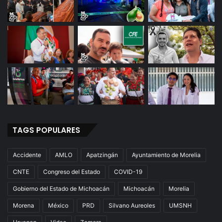
TAGS POPULARES
Accidente
AMLO
Apatzingán
Ayuntamiento de Morelia
CNTE
Congreso del Estado
COVID-19
Gobierno del Estado de Michoacán
Michoacán
Morelia
Morena
México
PRD
Silvano Aureoles
UMSNH