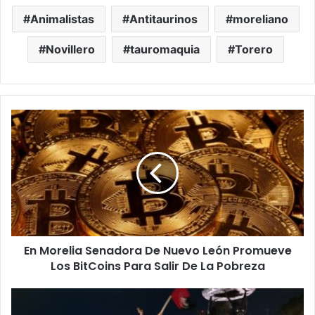
Animalistas
Antitaurinos
moreliano
Novillero
tauromaquia
Torero
En
Morelia
Senadora
De
Nuevo
León
Promueve
Los
BitCoins
En Morelia Senadora De Nuevo León Promueve
Para
Salir
Los BitCoins Para Salir De La Pobreza
De
La
#Morelia
Pobreza
Aficionados