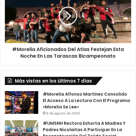
Del
Atlas
Festejan
Esta
Noche
En
Las
#Morelia Aficionados Del Atlas Festejan Esta
Tarascas
Bicampeonato
Noche En Las Tarascas Bicampeonato
Más vistas en los últimos 7 días
#Morelia Alfonso Martínez Consolido
El Acceso A La Lectura Con El Programa
«Morelia Se Lee»
6 de agosto de 2026
#UMSNH Rectora Exhorta A Madres Y
Padres Nicolaitas A Participar En La