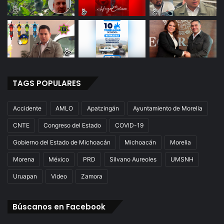
TAGS POPULARES
Accidente
AMLO
Apatzingán
Ayuntamiento de Morelia
CNTE
Congreso del Estado
COVID-19
Gobierno del Estado de Michoacán
Michoacán
Morelia
Morena
México
PRD
Silvano Aureoles
UMSNH
Uruapan
Video
Zamora
Búscanos en Facebook