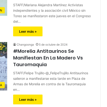
STAFF/Mariana Alejandra Martínez Activistas
independientes y la asociación civil México sin
N
Toreo se manifestaron este jueves en el Congreso
del…
Leer más »
Changoonga
5 de octubre de 2024
#Morelia Antitaurinos Se
Manifiestan En La Madero Vs
Tauromaquia
STAFF/Felipe Trujillo-@_FelipeTrujillo Antitaurinos
salieron a manifestarse esta tarde en Plaza de
Armas de Morelia en contra de la Tauromaquia
IA
en…
Leer más »