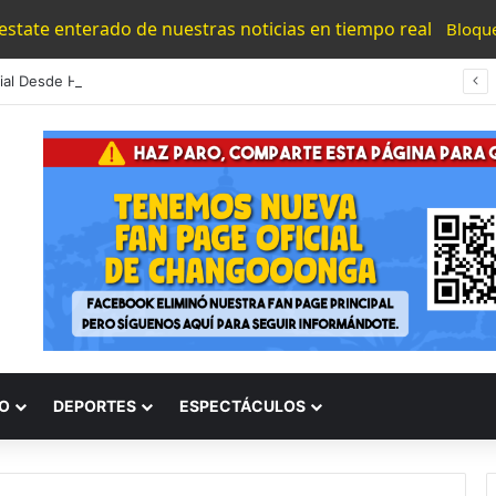
 estate enterado de nuestras noticias en tiempo real
Bloqu
Es Oficial Desde Hoy Transporte Público Aumenta A 12 Pesos En TODO Michoacán
O
DEPORTES
ESPECTÁCULOS