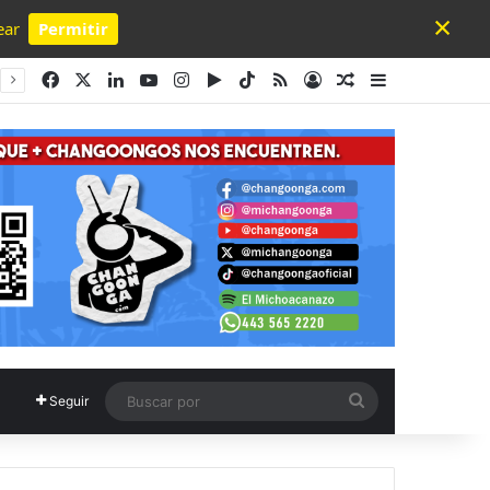
×
ear
Permitir
Powered by SendPulse
Facebook
X
LinkedIn
YouTube
Instagram
Google Play
TikTok
RSS
Acceso
Publicación al a
Barra lateral
Buscar
Seguir
por