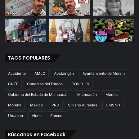
TAGS POPULARES
Accidente
AMLO
Apatzingán
Ayuntamiento de Morelia
CNTE
Congreso del Estado
COVID-19
Gobierno del Estado de Michoacán
Michoacán
Morelia
Morena
México
PRD
Silvano Aureoles
UMSNH
Uruapan
Video
Zamora
Búscanos en Facebook