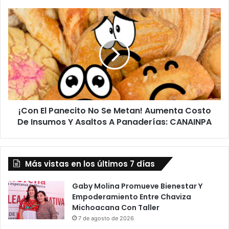
¡Con
El
Panecito
No
Se
Metan!
Aumenta
Costo
De
¡Con El Panecito No Se Metan! Aumenta Costo
Insumos
Y
De Insumos Y Asaltos A Panaderías: CANAINPA
Asaltos
A
Panaderías:
Más vistas en los últimos 7 días
CANAINPA
Gaby Molina Promueve Bienestar Y
Empoderamiento Entre Chaviza
Michoacana Con Taller
7 de agosto de 2026