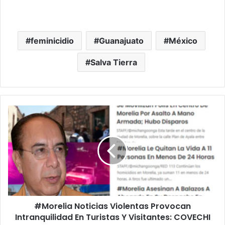
feminicidio
Guanajuato
México
Salva Tierra
#Morelia
Noticias
Violentas
Provocan
Intranquilidad
En
Turistas
Y
Visitantes:
#Morelia Noticias Violentas Provocan
COVECHI
Intranquilidad En Turistas Y Visitantes: COVECHI