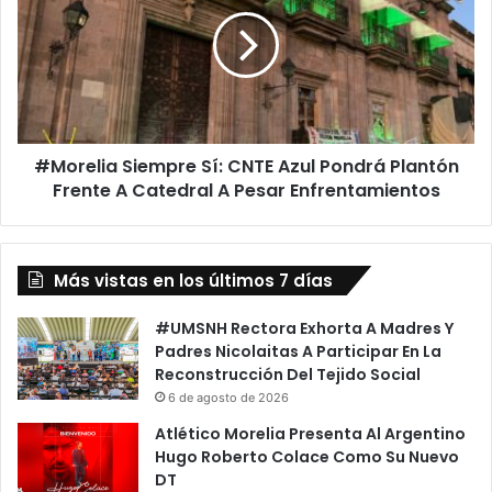
Sí:
CNTE
Azul
Pondrá
Plantón
Frente
A
#Morelia Siempre Sí: CNTE Azul Pondrá Plantón
Catedral
A
Frente A Catedral A Pesar Enfrentamientos
Pesar
Enfrentamientos
Más vistas en los últimos 7 días
#UMSNH Rectora Exhorta A Madres Y
Padres Nicolaitas A Participar En La
Reconstrucción Del Tejido Social
6 de agosto de 2026
Atlético Morelia Presenta Al Argentino
Hugo Roberto Colace Como Su Nuevo
DT