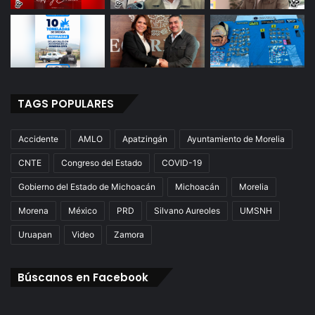
TAGS POPULARES
Accidente
AMLO
Apatzingán
Ayuntamiento de Morelia
CNTE
Congreso del Estado
COVID-19
Gobierno del Estado de Michoacán
Michoacán
Morelia
Morena
México
PRD
Silvano Aureoles
UMSNH
Uruapan
Video
Zamora
Búscanos en Facebook