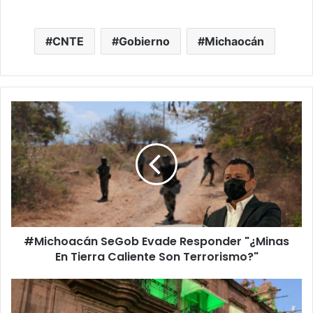
CNTE
Gobierno
Michaocán
#Michoacán
SeGob
Evade
Responder
"¿Minas
En
Tierra
Caliente
Son
#Michoacán SeGob Evade Responder "¿Minas
Terrorismo?"
En Tierra Caliente Son Terrorismo?"
#Morelia
Siempre