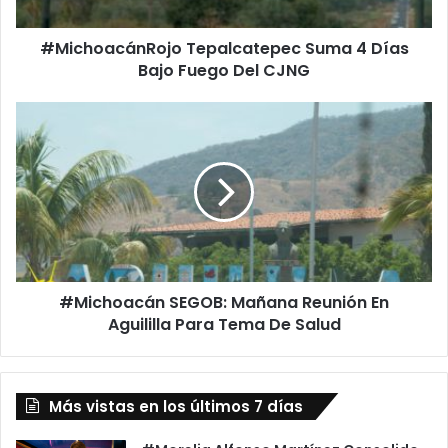
Del
CJNG
#MichoacánRojo Tepalcatepec Suma 4 Días
Bajo Fuego Del CJNG
#Michoacán
SEGOB:
Mañana
Reunión
En
Aguililla
Para
Tema
De
#Michoacán SEGOB: Mañana Reunión En
Salud
Aguililla Para Tema De Salud
Más vistas en los últimos 7 días