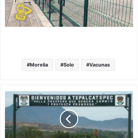
Morelia
Solo
Vacunas
#MichoacánRojo
Tepalcatepec
Suma
4
Días
Bajo
Fuego