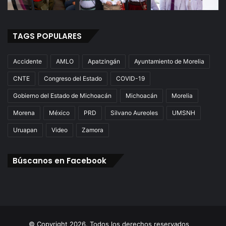
TAGS POPULARES
Accidente
AMLO
Apatzingán
Ayuntamiento de Morelia
CNTE
Congreso del Estado
COVID-19
Gobierno del Estado de Michoacán
Michoacán
Morelia
Morena
México
PRD
Silvano Aureoles
UMSNH
Uruapan
Video
Zamora
Búscanos en Facebook
© Copyright 2026. Todos los derechos reservados