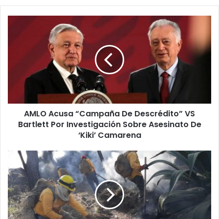
AMLO
Acusa
“Campaña
De
Descrédito”
VS
Bartlett
Por
Investigación
AMLO Acusa “Campaña De Descrédito” VS
Sobre
Asesinato
Bartlett Por Investigación Sobre Asesinato De
De
‘Kiki’ Camarena
‘Kiki’
Camarena
Van
3
Brigadistas
Michoacanos
Muertos
En
Lucha