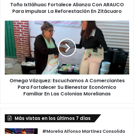
Toño Ixtláhuac Fortalece Alianza Con ARAUCO
Reforestación
En
Para Impulsar La Reforestación En Zitácuaro
Zitácuaro
Omega
Vázquez:
Escuchamos
A
Comerciantes
Para
Fortalecer
Su
Bienestar
Omega Vázquez: Escuchamos A Comerciantes
Económico
Familiar
Para Fortalecer Su Bienestar Económico
En
Familiar En Las Colonias Morelianas
Las
Colonias
Morelianas
Más vistas en los últimos 7 días
#Morelia Alfonso Martínez Consolido