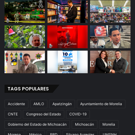
TAGS POPULARES
Accidente
AMLO
Apatzingán
Ayuntamiento de Morelia
CNTE
Congreso del Estado
COVID-19
Gobierno del Estado de Michoacán
Michoacán
Morelia
Morena
México
PRD
Silvano Aureoles
UMSNH