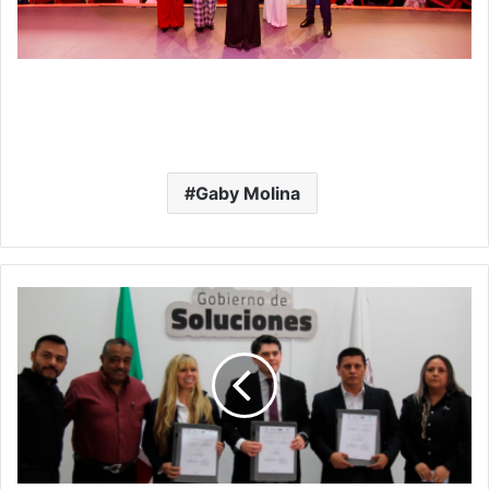
Gaby Molina
Toño
Ixtláhuac
Fortalece
Alianza
Con
ARAUCO
Para
Impulsar
La