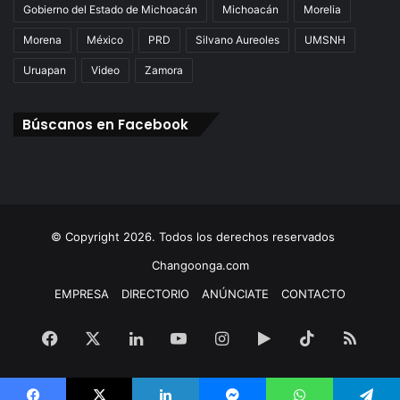
Gobierno del Estado de Michoacán
Michoacán
Morelia
Morena
México
PRD
Silvano Aureoles
UMSNH
Uruapan
Video
Zamora
Búscanos en Facebook
© Copyright 2026. Todos los derechos reservados
Changoonga.com
EMPRESA
DIRECTORIO
ANÚNCIATE
CONTACTO
Facebook
X
LinkedIn
YouTube
Instagram
Google
TikTok
RSS
Play