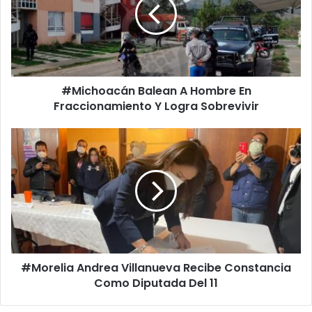
Hombre
En
Fraccionamiento
Y
Logra
Sobrevivir
#Michoacán Balean A Hombre En
Fraccionamiento Y Logra Sobrevivir
#Morelia
Andrea
Villanueva
Recibe
Constancia
Como
Diputada
Del
11
#Morelia Andrea Villanueva Recibe Constancia
Como Diputada Del 11