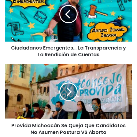
La
Transparencia
y
La
Rendición
de
Cuentas
Ciudadanos Emergentes… La Transparencia y
La Rendición de Cuentas
Provida
Michoacán
Se
Queja
Que
Candidatos
No
Asumen
Postura
Provida Michoacán Se Queja Que Candidatos
VS
Aborto
No Asumen Postura VS Aborto