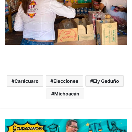
Carácuaro
Elecciones
Ely Gaduño
Michoacán
Ciudadanos
Emergentes…