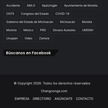
Accidente
AMLO
Apatzingán
Ayuntamiento de Morelia
CNTE
Congreso del Estado
COVID-19
Gobierno del Estado de Michoacán
Michoacán
Morelia
Morena
México
PRD
Silvano Aureoles
UMSNH
Uruapan
Video
Zamora
Búscanos en Facebook
© Copyright 2026. Todos los derechos reservados
Changoonga.com
EMPRESA
DIRECTORIO
ANÚNCIATE
CONTACTO