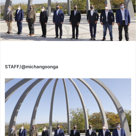
STAFF/@michangoonga