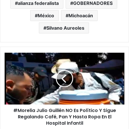
alianza federalista
GOBERNADORES
México
Michoacán
Silvano Aureoles
#Morelia
Julio
Guillén
NO
Es
Político
Y
Sigue
Regalando
#Morelia Julio Guillén NO Es Político Y Sigue
Café,
Pan
Regalando Café, Pan Y Hasta Ropa En El
Y
Hospital Infantil
Hasta