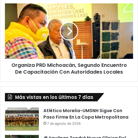
Ropa
Organiza
En
PRD
El
Michoacán,
Hospital
Segundo
Infantil
Encuentro
De
Capacitación
Con
Autoridades
Organiza PRD Michoacán, Segundo Encuentro
Locales
De Capacitación Con Autoridades Locales
Más vistas en los últimos 7 días
Atlético Morelia-UMSNH Sigue Con
Paso Firme En La Copa Metropolitana
7 de agosto de 2026
#Jiquilpan Tendrá Nueva Clínica Del