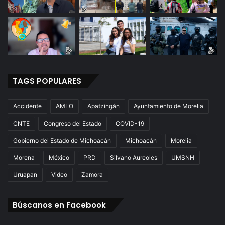
TAGS POPULARES
Accidente
AMLO
Apatzingán
Ayuntamiento de Morelia
CNTE
Congreso del Estado
COVID-19
Gobierno del Estado de Michoacán
Michoacán
Morelia
Morena
México
PRD
Silvano Aureoles
UMSNH
Uruapan
Video
Zamora
Búscanos en Facebook