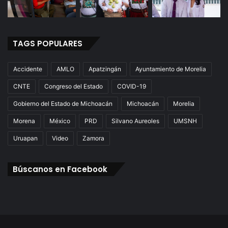
TAGS POPULARES
Accidente
AMLO
Apatzingán
Ayuntamiento de Morelia
CNTE
Congreso del Estado
COVID-19
Gobierno del Estado de Michoacán
Michoacán
Morelia
Morena
México
PRD
Silvano Aureoles
UMSNH
Uruapan
Video
Zamora
Búscanos en Facebook