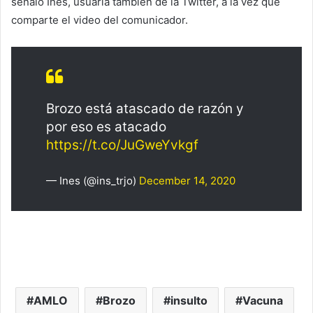
señaló Ines, usuaria también de la Twitter, a la vez que
comparte el video del comunicador.
Brozo está atascado de razón y
por eso es atacado
https://t.co/JuGweYvkgf
— Ines (@ins_trjo)
December 14, 2020
AMLO
Brozo
insulto
Vacuna