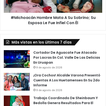
Su
Esposa
Le
#Michoacán Hombre Mata A Su Sobrino; Su
Fue
Infiel
Esposa Le Fue Infiel Con Él
Con
Él
Más vistas en los últimos 7 días
Cortador De Aguacate Fue Atacado
Por Lacras En Col. Valle De Las Delicias
En Uruapan
9 de agosto de 2026
¡Ora Cochos! Alcalde Varona Presentó
Cuentas A Los Huetamenses En Su 2do
Informe
9 de agosto de 2026
Trabajo Coordinado De Sheinbaum Y
Bedolla Genera Resultados Para El