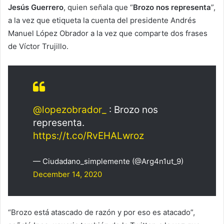
Jesús Guerrero
, quien señala que “
Brozo nos representa
”,
a la vez que etiqueta la cuenta del presidente Andrés
Manuel López Obrador a la vez que comparte dos frases
de Víctor Trujillo.
@lopezobrador_
: Brozo nos
representa.
https://t.co/RvEHALwroz
— Ciudadano_simplemente (@Arg4n1ut_9)
December 14, 2020
“Brozo está atascado de razón y por eso es atacado”,