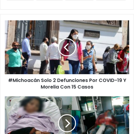
#Michoacán
Solo
2
Defunciones
Por
COVID-
19
Y
Morelia
#Michoacán Solo 2 Defunciones Por COVID-19 Y
Con
15
Morelia Con 15 Casos
Casos
#Michoacán
Hombre
Mata
A
Su
Sobrino;