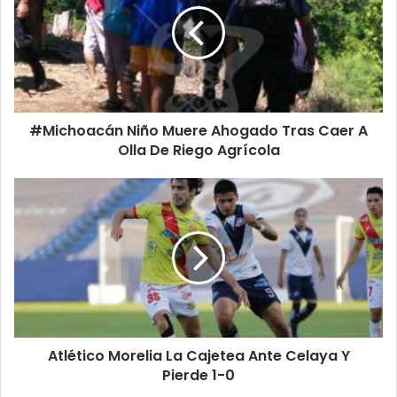
Ahogado
Tras
Caer
A
Olla
De
#Michoacán Niño Muere Ahogado Tras Caer A
Riego
Agrícola
Olla De Riego Agrícola
Atlético
Morelia
La
Cajetea
Ante
Celaya
Y
Pierde
1-
Atlético Morelia La Cajetea Ante Celaya Y
0
Pierde 1-0