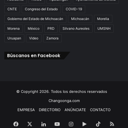
CNTE
Congreso del Estado
COVID-19
Gobierno del Estado de Michoacán
Michoacán
Morelia
Morena
México
PRD
Silvano Aureoles
UMSNH
Uruapan
Video
Zamora
Búscanos en Facebook
© Copyright 2026. Todos los derechos reservados
Changoonga.com
EMPRESA
DIRECTORIO
ANÚNCIATE
CONTACTO
Facebook
X
LinkedIn
YouTube
Instagram
Google
TikTok
RSS