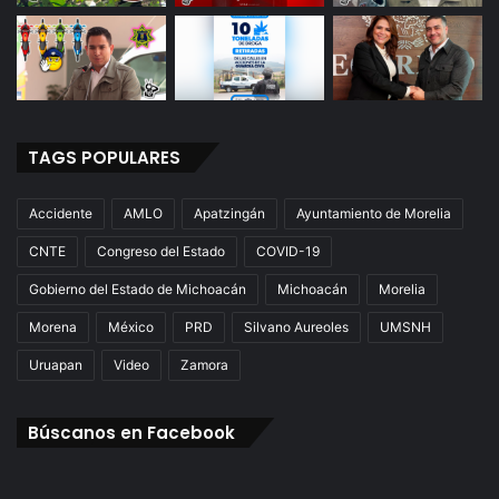
TAGS POPULARES
Accidente
AMLO
Apatzingán
Ayuntamiento de Morelia
CNTE
Congreso del Estado
COVID-19
Gobierno del Estado de Michoacán
Michoacán
Morelia
Morena
México
PRD
Silvano Aureoles
UMSNH
Uruapan
Video
Zamora
Búscanos en Facebook