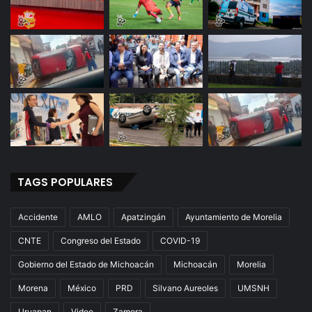
TAGS POPULARES
Accidente
AMLO
Apatzingán
Ayuntamiento de Morelia
CNTE
Congreso del Estado
COVID-19
Gobierno del Estado de Michoacán
Michoacán
Morelia
Morena
México
PRD
Silvano Aureoles
UMSNH
Uruapan
Video
Zamora