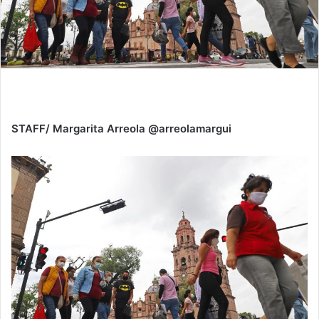
STAFF/ Margarita Arreola @arreolamargui