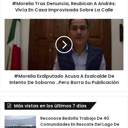
#Morelia Tras Denuncia, Reubican A Andrés;
Improvisada
Sobre
Vivía En Casa Improvisada Sobre La Calle
La
Calle
#Morelia
Exdiputado
Acusa
A
Exalcalde
De
Intento
De
Soborno
#Morelia Exdiputado Acusa A Exalcalde De
..Pero
Borra
Intento De Soborno ..Pero Borra Su Publicación
Su
Publicación
Más vistas en los últimos 7 días
Reconoce Bedolla Trabajo De 40
Comunidades En Rescate Del Lago De