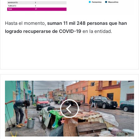
Hasta el momento,
suman 11 mil 248 personas que han
logrado recuperarse de COVID-19
en la entidad.
#Morelia
Tras
Denuncia,
Reubican
A
Andrés;
Vivía
En
Casa