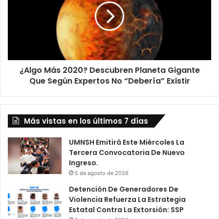
D
g
e
o
“
M
I
á
n
s
t
2
e
¿Algo Más 2020? Descubren Planeta Gigante
0
r
Que Según Expertos No “Debería” Existir
2
n
0
a
?
m
D
i
Más vistas en los últimos 7 días
e
e
s
n
c
UMNSH Emitirá Este Miércoles La
t
u
Tercera Convocatoria De Nuevo
o
b
Ingreso.
”
r
5 de agosto de 2026
A
e
Detención De Generadores De
C
n
Violencia Refuerza La Estrategia
h
P
Estatal Contra La Extorsión: SSP
a
l