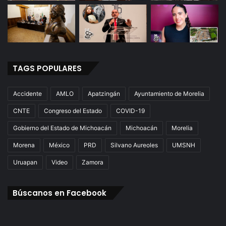
t
i
r
TAGS POPULARES
Accidente
AMLO
Apatzingán
Ayuntamiento de Morelia
CNTE
Congreso del Estado
COVID-19
Gobierno del Estado de Michoacán
Michoacán
Morelia
Morena
México
PRD
Silvano Aureoles
UMSNH
Uruapan
Video
Zamora
Búscanos en Facebook