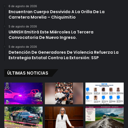
e
x
D
p
6 de agosto de 2026
Encuentran Cuerpo Desvivido A La Orilla De La
e
e
Carretera Morelia – Chiquimitio
C
r
h
t
5 de agosto de 2026
a
o
UMNSH Emitirá Este Miércoles La Tercera
l
s
Convocatoria De Nuevo Ingreso.
c
N
5 de agosto de 2026
o
o
Detención De Generadores De Violencia Refuerza La
“
Estrategia Estatal Contra La Extorsión: SSP
D
e
ÚLTIMAS NOTICIAS
b
e
r
í
a
”
E
x
i
s