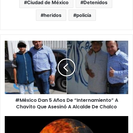
Ciudad de México
Detenidos
heridos
policía
#
M
é
x
i
c
o
D
a
#México Dan 5 Años De “Internamiento” A
n
Chavito Que Asesinó A Alcalde De Chalco
5
A
ñ
¿
o
A
s
l