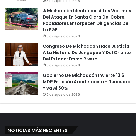
5 de agosto de 2026
v
a
i
n
#Michoacán Identifican A Las Víctimas
t
e
Del Ataque En Santa Clara Del Cobre;
o
t
Pobladores Entorpecen Diligencias De
Q
a
La FGE.
u
G
5 de agosto de 2026
e
i
Congreso De Michoacán Hace Justicia
A
g
A La Historia De Jungapeo Y Del Oriente
s
a
Del Estado: Emma Rivera.
e
n
5 de agosto de 2026
s
t
i
e
Gobierno De Michoacán Invierte 13.6
n
Q
MDP En La Vía Arantepacua – Turícuaro
ó
u
Y Va Al 50%
A
e
5 de agosto de 2026
A
S
l
e
c
g
a
ú
l
n
d
NOTICIAS MÁS RECIENTES
E