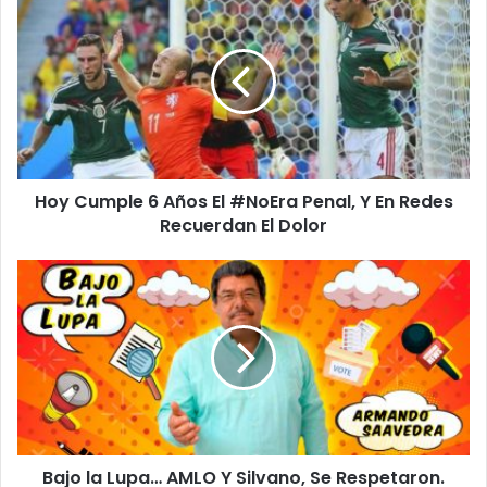
o
y
C
u
m
p
l
e
Hoy Cumple 6 Años El #NoEra Penal, Y En Redes
6
Recuerdan El Dolor
A
ñ
o
B
s
a
E
j
l
o
#
l
N
a
o
L
E
u
r
p
a
Bajo la Lupa… AMLO Y Silvano, Se Respetaron.
a