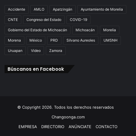
Accidente
AMLO
Apatzingán
Ayuntamiento de Morelia
CNTE
Congreso del Estado
COVID-19
Gobierno del Estado de Michoacán
Michoacán
Morelia
Morena
México
PRD
Silvano Aureoles
UMSNH
Uruapan
Video
Zamora
Búscanos en Facebook
© Copyright 2026. Todos los derechos reservados
Changoonga.com
EMPRESA
DIRECTORIO
ANÚNCIATE
CONTACTO