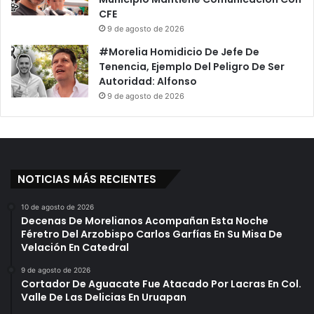
a
t
CFE
n
a
9 de agosto de 2026
E
r
l
o
#Morelia Homidicio De Jefe De
D
n
Tenencia, Ejemplo Del Peligro De Ser
o
.
Autoridad: Alfonso
l
9 de agosto de 2026
o
r
NOTICIAS MÁS RECIENTES
10 de agosto de 2026
Decenas De Morelianos Acompañan Esta Noche
Féretro Del Arzobispo Carlos Garfías En Su Misa De
Velación En Catedral
9 de agosto de 2026
Cortador De Aguacate Fue Atacado Por Lacras En Col.
Valle De Las Delicias En Uruapan