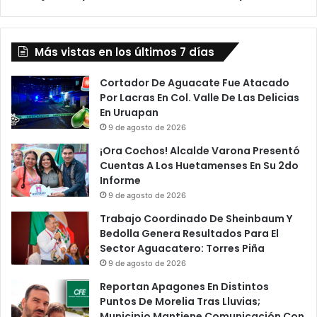
P
…
e
A
n
M
Más vistas en los últimos 7 días
a
L
l
O
,
Cortador De Aguacate Fue Atacado
Y
Y
Por Lacras En Col. Valle De Las Delicias
S
E
En Uruapan
i
n
l
9 de agosto de 2026
R
v
¡Ora Cochos! Alcalde Varona Presentó
e
a
Cuentas A Los Huetamenses En Su 2do
d
n
Informe
e
o
9 de agosto de 2026
s
,
R
S
Trabajo Coordinado De Sheinbaum Y
e
e
Bedolla Genera Resultados Para El
c
R
Sector Aguacatero: Torres Piña
u
e
9 de agosto de 2026
e
s
Reportan Apagones En Distintos
r
p
Puntos De Morelia Tras Lluvias;
d
e
Municipio Mantiene Comunicación Con