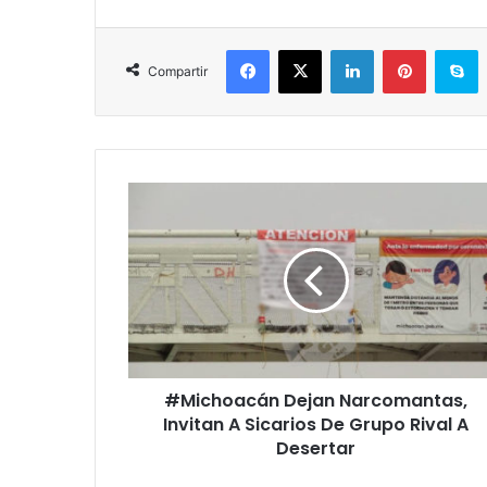
Facebook
X
LinkedIn
Pinterest
Skype
Compartir
#
M
i
c
h
o
a
c
á
#Michoacán Dejan Narcomantas,
n
Invitan A Sicarios De Grupo Rival A
D
e
Desertar
j