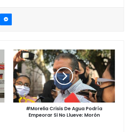
Messenger
#
M
o
r
e
l
i
a
C
#Morelia Crisis De Agua Podría
r
Empeorar Si No Llueve: Morón
i
s
i