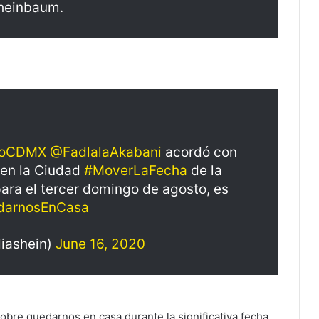
Sheinbaum.
oCDMX
@FadlalaAkabani
acordó con
en la Ciudad
#MoverLaFecha
de la
para el tercer domingo de agosto, es
darnosEnCasa
iashein)
June 16, 2020
obre quedarnos en casa durante la significativa fecha