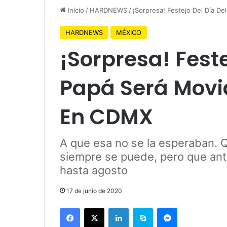
Inicio
/
HARDNEWS
/
¡Sorpresa! Festejo Del Día 
HARDNEWS
MÉXICO
¡Sorpresa! Feste
Papá Será Movi
En CDMX
A que esa no se la esperaban. Q
siempre se puede, pero que ant
hasta agosto
17 de junio de 2020
Facebook
X
LinkedIn
Skype
Messenger