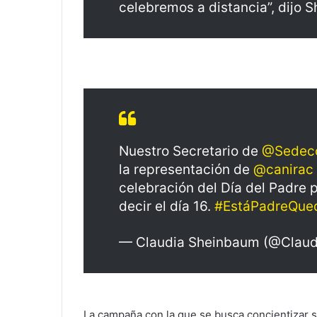
celebremos a distancia”, dijo 
Nuestro Secretario de
@Sedec
la representación de
@canirac
celebración del Día del Padre 
decir el día 16.
#EstáPadreQue
— Claudia Sheinbaum (@Claud
La campaña con la que se busca concientizar s