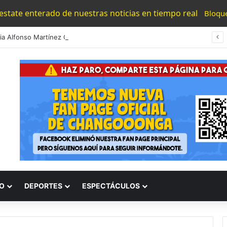
 estate enterado de nuestras noticias en tiempo real
Bloqu
#Morelia Alfonso Martínez Consolido El Acceso A La Lectura Con El Programa «Morelia Se Lee»
O
DEPORTES
ESPECTÁCULOS