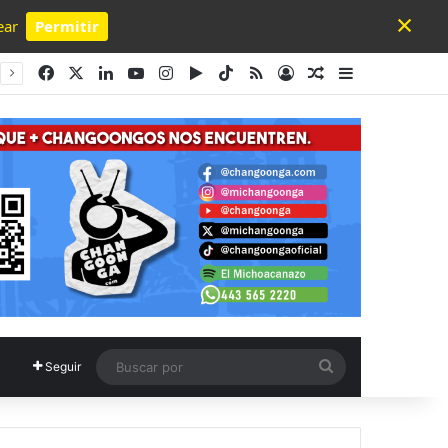
×
ear
Permitir
Powered by SendPulse
Facebook
X
LinkedIn
YouTube
Instagram
Google Play
TikTok
RSS
Acceso
Publicación al a
Barra lateral
Buscar
Seguir
por