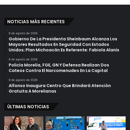
s
N
p
i
i
e
NOTICIAS MÁS RECIENTES
é
t
r
a
6 de agosto de 2026
t
E
Gobierno De La Presidenta Sheinbaum Alcanza Los
a
n
Mayores Resultados En Seguridad Con Estados
t
S
Unidos; Plan Michoacán Es Referente: Fabiola Alanís
e
u
!
6 de agosto de 2026
s
Policía Morelia, FGE, GN Y Defensa Realizan Dos
”
M
Cateos Contra El Narcomenudeo En La Capital
a
n
6 de agosto de 2026
o
Alfonso Inaugura Centro Que Brindará Atención
s
Gratuita A Morelianas
ÚLTIMAS NOTICIAS