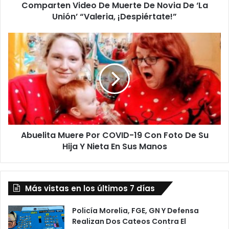
Comparten Video De Muerte De Novia De ‘La
V
Unión’ “Valeria, ¡Despiértate!”
i
d
e
A
o
b
D
u
e
e
M
l
u
i
e
t
r
a
t
M
e
Abuelita Muere Por COVID-19 Con Foto De Su
u
D
Hija Y Nieta En Sus Manos
e
e
r
N
e
o
P
v
Más vistas en los últimos 7 días
o
i
r
a
C
Policía Morelia, FGE, GN Y Defensa
D
O
Realizan Dos Cateos Contra El