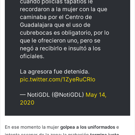
cuando policías tapatíos le
recordaron a la mujer con la que
caminaba por el Centro de
Guadalajara que el uso de
cubrebocas es obligatorio, por lo
que le ofrecieron uno, pero se
negó a recibirlo e insultó a los
oficiales.
La agresora fue detenida.
pic.twitter.com/1ZyeRuCRIo
— NotiGDL (@NotiGDL)
May 14,
2020
En ese momento la mujer
golpea a los uniformados
e
intenta escapar de la zona; la grabación
termina justo