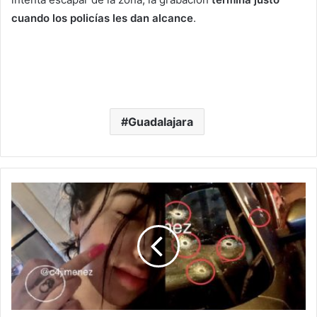
cuando los policías les dan alcance
.
Guadalajara
C
o
m
p
a
r
t
e
n