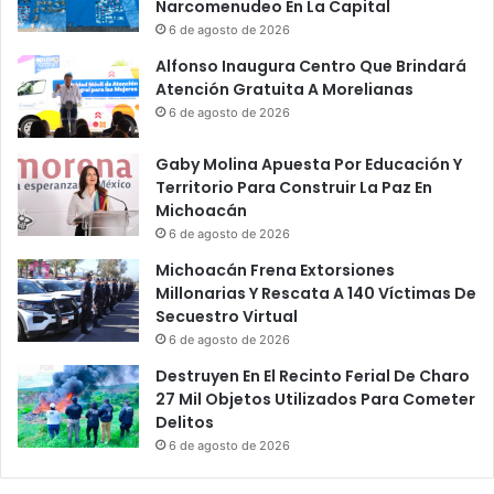
e
V
Narcomenudeo En La Capital
‘
I
6 de agosto de 2026
L
D
Alfonso Inaugura Centro Que Brindará
a
-
Atención Gratuita A Morelianas
U
1
6 de agosto de 2026
n
9
i
C
Gaby Molina Apuesta Por Educación Y
ó
o
Territorio Para Construir La Paz En
n
n
Michoacán
’
F
“
6 de agosto de 2026
o
V
t
Michoacán Frena Extorsiones
a
o
Millonarias Y Rescata A 140 Víctimas De
l
D
Secuestro Virtual
e
e
6 de agosto de 2026
r
S
i
Destruyen En El Recinto Ferial De Charo
u
a
27 Mil Objetos Utilizados Para Cometer
H
,
Delitos
i
¡
j
6 de agosto de 2026
D
a
e
Y