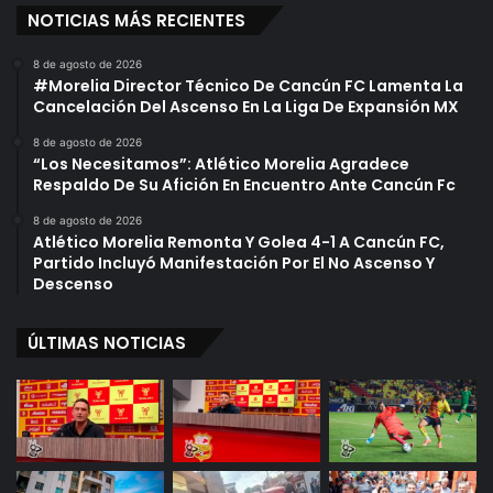
m
e
NOTICIAS MÁS RECIENTES
n
D
a
e
8 de agosto de 2026
s
s
#Morelia Director Técnico De Cancún FC Lamenta La
i
d
Cancelación Del Ascenso En La Liga De Expansión MX
o
e
8 de agosto de 2026
s
H
“Los Necesitamos”: Atlético Morelia Agradece
Y
a
Respaldo De Su Afición En Encuentro Ante Cancún Fc
N
c
e
e
8 de agosto de 2026
Atlético Morelia Remonta Y Golea 4-1 A Cancún FC,
g
3
Partido Incluyó Manifestación Por El No Ascenso Y
o
0
Descenso
c
A
i
ñ
o
o
ÚLTIMAS NOTICIAS
s
s