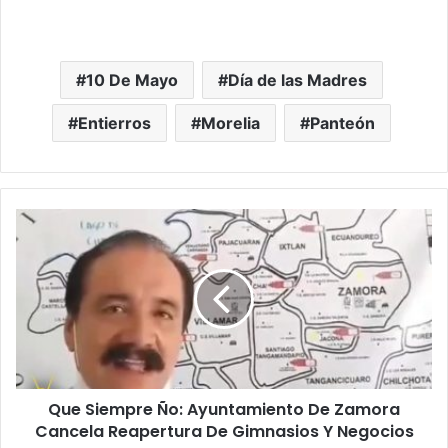
10 De Mayo
Día de las Madres
Entierros
Morelia
Panteón
Q
u
e
S
i
e
m
p
r
Que Siempre Ño: Ayuntamiento De Zamora
e
Cancela Reapertura De Gimnasios Y Negocios
Ñ