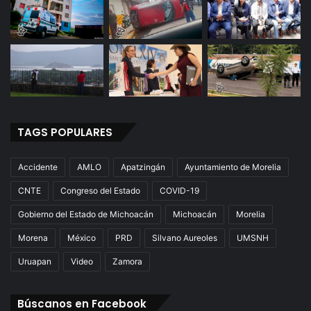
TAGS POPULARES
Accidente
AMLO
Apatzingán
Ayuntamiento de Morelia
CNTE
Congreso del Estado
COVID-19
Gobierno del Estado de Michoacán
Michoacán
Morelia
Morena
México
PRD
Silvano Aureoles
UMSNH
Uruapan
Video
Zamora
Búscanos en Facebook