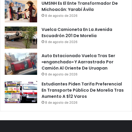
UMSNH Es El Ente Transformador De
C
D
Michoacán: Yarabí Ávila
a
e
8 de agosto de 2026
n
M
c
a
Vuelca Camioneta En La Avenida
e
y
Escuadrón 201 De Morelia
l
o
a
8 de agosto de 2026
L
R
a
e
T
Auto Estacionado Vuelca Tras Ser
a
u
«enganchado» Y Aarrastrado Por
p
m
Camión Al Oriente De Uruapan
e
b
8 de agosto de 2026
r
a
Estudiantes Piden Tarifa Preferencial
t
D
En Transporte Público De Morelia Tras
u
e
Aumento A $12 Varos
r
S
8 de agosto de 2026
a
u
D
M
e
a
G
d
i
r