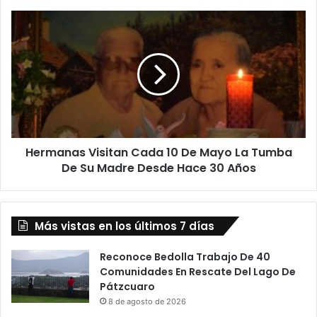
o
:
H
A
e
y
r
u
m
n
a
t
n
a
a
m
s
i
V
e
Hermanas Visitan Cada 10 De Mayo La Tumba
i
n
De Su Madre Desde Hace 30 Años
s
t
i
o
t
D
a
e
Más vistas en los últimos 7 días
n
Z
C
a
a
Reconoce Bedolla Trabajo De 40
m
d
Comunidades En Rescate Del Lago De
o
a
Pátzcuaro
r
1
8 de agosto de 2026
a
0