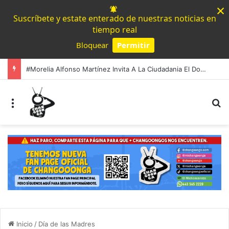
×
Suscríbete y estate enterado de nuestras noticias en
tiempo real
Bloquear
Permitir
Powered by SendPulse
#Morelia Alfonso Martínez Invita A La Ciudadania El Domingo Al Parque Lineal De Av. Quinceo; Habrá Zona Gastronómica Y Activación Familiar
Menú
B
Inicio
/
Día de las Madres