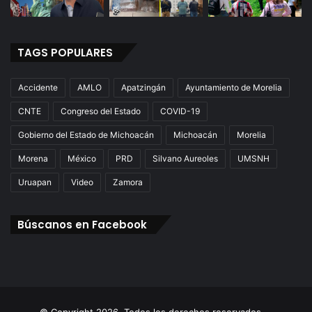
TAGS POPULARES
Accidente
AMLO
Apatzingán
Ayuntamiento de Morelia
CNTE
Congreso del Estado
COVID-19
Gobierno del Estado de Michoacán
Michoacán
Morelia
Morena
México
PRD
Silvano Aureoles
UMSNH
Uruapan
Video
Zamora
Búscanos en Facebook