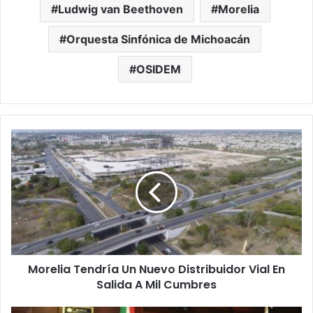
Ludwig van Beethoven
Morelia
Orquesta Sinfónica de Michoacán
OSIDEM
M
o
r
e
l
i
a
T
e
Morelia Tendría Un Nuevo Distribuidor Vial En
n
Salida A Mil Cumbres
d
r
í