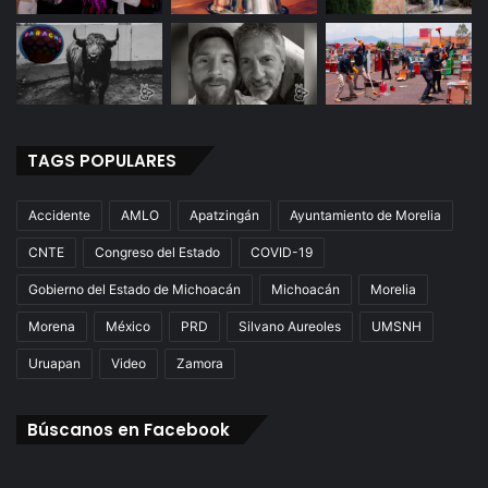
r
U
n
D
í
a
"
TAGS POPULARES
Accidente
AMLO
Apatzingán
Ayuntamiento de Morelia
CNTE
Congreso del Estado
COVID-19
Gobierno del Estado de Michoacán
Michoacán
Morelia
Morena
México
PRD
Silvano Aureoles
UMSNH
Uruapan
Video
Zamora
Búscanos en Facebook