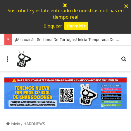
×
Suscríbete y estate enterado de nuestras noticias en
tiempo real
Bloquear
Permitir
Powered by SendPulse
¡Michoacán Se Llena De Tortugas! Inicia Temporada De Arribazones Masivas En Sus Playas
Menú
B
Inicio
/
HARDNEWS