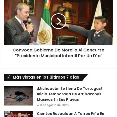
C
a
o
U
n
n
v
N
o
u
c
e
a
v
G
o
o
D
Convoca Gobierno De Morelia Al Concurso
b
i
"Presidente Municipal Infantil Por Un Día"
i
s
e
t
r
r
n
i
Más vistas en los últimos 7 días
o
b
D
u
e
¡Michoacán Se Llena De Tortugas!
i
M
Inicia Temporada De Arribazones
d
o
Masivas En Sus Playas
o
r
8 de agosto de 2026
r
e
Cientos Respaldan A Torres Piña En
V
l