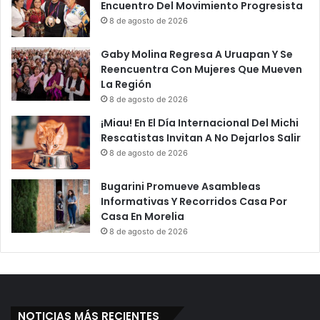
Encuentro Del Movimiento Progresista
i
i
8 de agosto de 2026
a
a
l
A
Gaby Molina Regresa A Uruapan Y Se
E
l
Reencuentra Con Mujeres Que Mueven
n
C
La Región
S
o
a
8 de agosto de 2026
n
l
c
¡Miau! En El Día Internacional Del Michi
i
u
Rescatistas Invitan A No Dejarlos Salir
d
r
8 de agosto de 2026
a
s
A
o
Bugarini Promueve Asambleas
M
"
Informativas Y Recorridos Casa Por
i
P
Casa En Morelia
l
r
8 de agosto de 2026
C
e
u
s
m
i
b
d
r
e
e
n
NOTICIAS MÁS RECIENTES