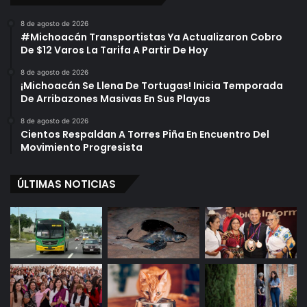
s
t
e
8 de agosto de 2026
M
#Michoacán Transportistas Ya Actualizaron Cobro
u
De $12 Varos La Tarifa A Partir De Hoy
n
8 de agosto de 2026
i
¡Michoacán Se Llena De Tortugas! Inicia Temporada
c
De Arribazones Masivas En Sus Playas
i
p
8 de agosto de 2026
Cientos Respaldan A Torres Piña En Encuentro Del
a
Movimiento Progresista
l
I
n
ÚLTIMAS NOTICIAS
f
a
n
t
i
l
P
o