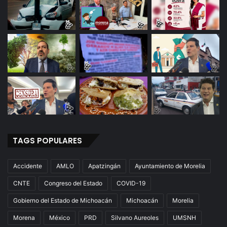
TAGS POPULARES
Accidente
AMLO
Apatzingán
Ayuntamiento de Morelia
CNTE
Congreso del Estado
COVID-19
Gobierno del Estado de Michoacán
Michoacán
Morelia
Morena
México
PRD
Silvano Aureoles
UMSNH