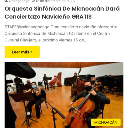
Changoonga
12 de diciembre de 2023
Orquesta Sinfónica De Michoacán Dará
Conciertazo Navideño GRATIS
STAFF/@michangoonga Gran concierto navideño ofrecerá la
Orquesta Sinfónica de Michoacán (Osidem) en el Centro
Cultural Clavijero, el próximo viernes 15 de…
Leer más »
MICHOACÁN