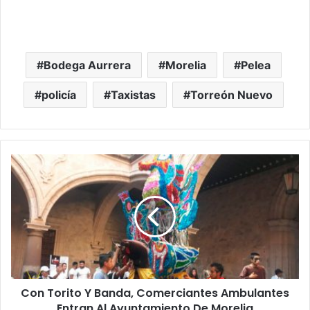
Bodega Aurrera
Morelia
Pelea
policía
Taxistas
Torreón Nuevo
C
o
n
T
o
r
i
t
o
Con Torito Y Banda, Comerciantes Ambulantes
Y
Entran Al Ayuntamiento De Morelia
B