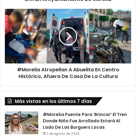
a
n
#
d
M
a
o
,
r
C
e
o
l
m
i
e
a
r
A
c
#Morelia Atropellan A Abuelita En Centro
t
i
Histórico, Afuera De Casa De La Cultura
r
a
o
n
p
t
e
e
Más vistas en los últimos 7 días
l
s
l
A
a
#Morelia Puente Para ‘Brincar’ El Tren
m
n
Donde Niño Fue Arrollado Estará Al
b
A
Lado De Las Burguers Locas
u
A
7 de agosto de 2026