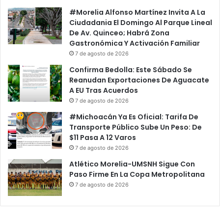
l
b
#Morelia Alfonso Martínez Invita A La
a
u
Ciudadania El Domingo Al Parque Lineal
n
e
De Av. Quinceo; Habrá Zona
t
l
Gastronómica Y Activación Familiar
e
i
7 de agosto de 2026
s
t
E
a
Confirma Bedolla: Este Sábado Se
n
E
Reanudan Exportaciones De Aguacate
t
n
A EU Tras Acuerdos
r
C
7 de agosto de 2026
a
e
#Michoacán Ya Es Oficial: Tarifa De
n
n
Transporte Público Sube Un Peso: De
A
t
$11 Pasa A 12 Varos
l
r
7 de agosto de 2026
A
o
y
H
Atlético Morelia-UMSNH Sigue Con
u
i
Paso Firme En La Copa Metropolitana
n
s
7 de agosto de 2026
t
t
a
ó
m
r