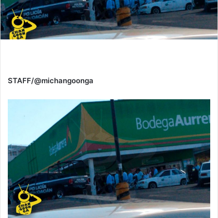
STAFF/@michangoonga