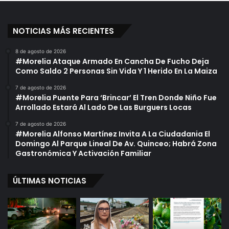
i
i
e
c
n
o
NOTICIAS MÁS RECIENTES
t
,
o
A
8 de agosto de 2026
D
f
#Morelia Ataque Armado En Cancha De Fucho Deja
e
u
Como Saldo 2 Personas Sin Vida Y 1 Herido En La Maiza
M
e
o
r
7 de agosto de 2026
#Morelia Puente Para ‘Brincar’ El Tren Donde Niño Fue
r
a
Arrollado Estará Al Lado De Las Burguers Locas
e
D
l
e
7 de agosto de 2026
i
C
#Morelia Alfonso Martínez Invita A La Ciudadania El
a
a
Domingo Al Parque Lineal De Av. Quinceo; Habrá Zona
s
Gastronómica Y Activación Familiar
a
D
ÚLTIMAS NOTICIAS
e
L
a
C
u