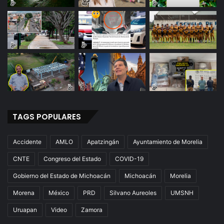
l
t
u
r
a
TAGS POPULARES
Accidente
AMLO
Apatzingán
Ayuntamiento de Morelia
CNTE
Congreso del Estado
COVID-19
Gobierno del Estado de Michoacán
Michoacán
Morelia
Morena
México
PRD
Silvano Aureoles
UMSNH
Uruapan
Video
Zamora