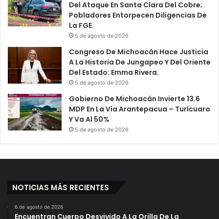
a
Del Ataque En Santa Clara Del Cobre;
T
Pobladores Entorpecen Diligencias De
e
La FGE.
m
5 de agosto de 2026
e
Congreso De Michoacán Hace Justicia
P
A La Historia De Jungapeo Y Del Oriente
o
Del Estado: Emma Rivera.
r
5 de agosto de 2026
S
u
Gobierno De Michoacán Invierte 13.6
V
MDP En La Vía Arantepacua – Turícuaro
i
Y Va Al 50%
d
5 de agosto de 2026
a
T
r
a
s
NOTICIAS MÁS RECIENTES
R
e
v
6 de agosto de 2026
Encuentran Cuerpo Desvivido A La Orilla De La
e