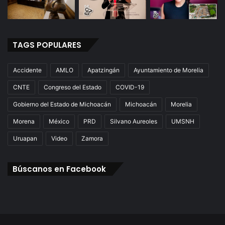
TAGS POPULARES
Accidente
AMLO
Apatzingán
Ayuntamiento de Morelia
CNTE
Congreso del Estado
COVID-19
Gobierno del Estado de Michoacán
Michoacán
Morelia
Morena
México
PRD
Silvano Aureoles
UMSNH
Uruapan
Video
Zamora
Búscanos en Facebook