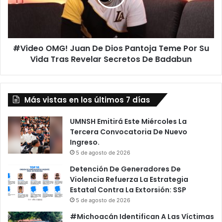
o
o
c
O
h
M
i
G
#Video OMG! Juan De Dios Pantoja Teme Por Su
n
!
e
Vida Tras Revelar Secretos De Badabun
J
r
u
o
a
E
n
Más vistas en los últimos 7 días
n
D
E
e
l
D
UMNSH Emitirá Este Miércoles La
C
i
Tercera Convocatoria De Nuevo
o
o
Ingreso.
n
s
5 de agosto de 2026
g
P
Detención De Generadores De
r
a
Violencia Refuerza La Estrategia
e
n
Estatal Contra La Extorsión: SSP
s
t
5 de agosto de 2026
o
o
j
#Michoacán Identifican A Las Víctimas