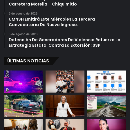
Carretera Morelia – Chiquimitio
l
a
5 de agosto de 2026
r
UMNSH Emitirá Este Miércoles La Tercera
S
Convocatoria De Nuevo Ingreso.
e
5 de agosto de 2026
c
Detención De Generadores De Violencia Refuerza La
r
Estrategia Estatal Contra La Extorsión: SSP
e
t
ÚLTIMAS NOTICIAS
o
s
D
e
B
a
d
a
b
u
n