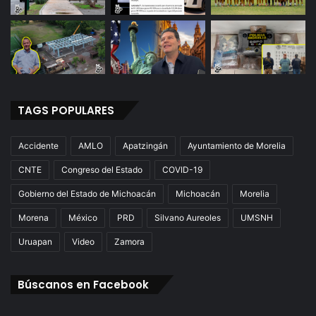
TAGS POPULARES
Accidente
AMLO
Apatzingán
Ayuntamiento de Morelia
CNTE
Congreso del Estado
COVID-19
Gobierno del Estado de Michoacán
Michoacán
Morelia
Morena
México
PRD
Silvano Aureoles
UMSNH
Uruapan
Video
Zamora
Búscanos en Facebook