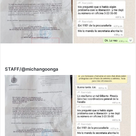
STAFF/@michangoonga