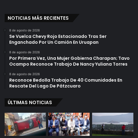
e
i
r
l
s
l
NOTICIAS MÁS RECIENTES
T
o
r
8 de agosto de 2026
a
Se Vuelca Chevy Rojo Estacionado Tras Ser
b
Enganchado Por Un Camión En Uruapan
a
8 de agosto de 2026
j
Por Primera Vez, Una Mujer Gobierna Charapan; Tavo
e
Ocampo Reconoce Trabajo De Nancy Yuliana Torres
n
C
8 de agosto de 2026
Reconoce Bedolla Trabajo De 40 Comunidades En
o
Rescate Del Lago De Pátzcuaro
m
o
C
ÚLTIMAS NOTICIAS
u
a
t
e
s