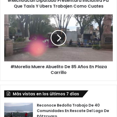
#Michoacán Diputado Presentará Iniciativa Pa’
Que Taxis Y Ubers Trabajen Como Cuates
D
i
p
#
u
M
t
o
a
r
d
e
o
l
P
i
r
a
e
M
s
#Morelia Muere Abuelito De 85 Años En Plaza
u
e
Carrillo
e
n
r
t
e
a
A
r
Más vistas en los últimos 7 días
b
á
u
I
e
Reconoce Bedolla Trabajo De 40
n
l
Comunidades En Rescate Del Lago De
i
i
Pátzcuaro