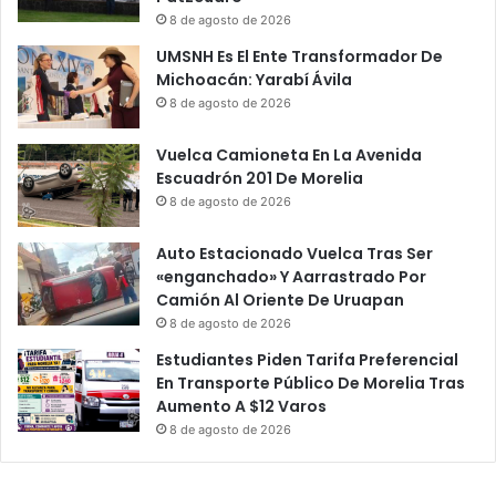
c
t
8 de agosto de 2026
i
o
UMSNH Es El Ente Transformador De
a
D
Michoacán: Yarabí Ávila
t
e
8 de agosto de 2026
i
8
v
5
Vuelca Camioneta En La Avenida
a
A
Escuadrón 201 De Morelia
P
ñ
a
8 de agosto de 2026
o
’
s
Q
E
Auto Estacionado Vuelca Tras Ser
u
n
«enganchado» Y Aarrastrado Por
e
P
Camión Al Oriente De Uruapan
T
l
8 de agosto de 2026
a
a
Estudiantes Piden Tarifa Preferencial
x
z
En Transporte Público De Morelia Tras
i
a
Aumento A $12 Varos
s
C
8 de agosto de 2026
Y
a
U
r
b
r