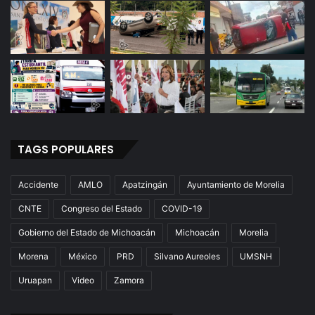
TAGS POPULARES
Accidente
AMLO
Apatzingán
Ayuntamiento de Morelia
CNTE
Congreso del Estado
COVID-19
Gobierno del Estado de Michoacán
Michoacán
Morelia
Morena
México
PRD
Silvano Aureoles
UMSNH
Uruapan
Video
Zamora