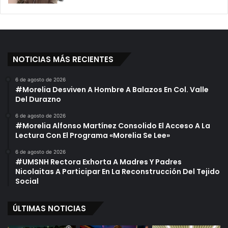
i
g
n
i
a
r
s
E
D
l
NOTICIAS MÁS RECIENTES
e
A
R
u
6 de agosto de 2026
e
d
#Morelia Desviven A Hombre A Balazos En Col. Valle
c
i
Del Durazno
o
t
l
o
6 de agosto de 2026
#Morelia Alfonso Martínez Consolido El Acceso A La
e
r
Lectura Con El Programa «Morelia Se Lee»
c
:
t
G
6 de agosto de 2026
o
r
#UMSNH Rectora Exhorta A Madres Y Padres
r
u
Nicolaitas A Participar En La Reconstrucción Del Tejido
e
p
Social
s
o
D
P
ÚLTIMAS NOTICIAS
e
a
B
r