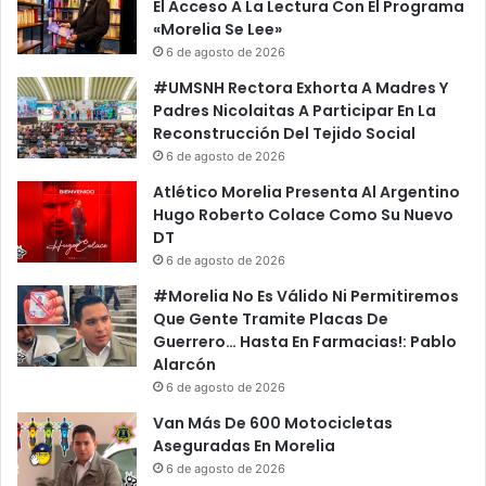
e
e
El Acceso A La Lectura Con El Programa
s
p
«Morelia Se Lee»
E
o
6 de agosto de 2026
n
n
#UMSNH Rectora Exhorta A Madres Y
I
e
Padres Nicolaitas A Participar En La
n
r
Reconstrucción Del Tejido Social
a
E
6 de agosto de 2026
u
l
g
P
Atlético Morelia Presenta Al Argentino
u
r
Hugo Roberto Colace Como Su Nuevo
r
o
DT
a
c
6 de agosto de 2026
c
e
#Morelia No Es Válido Ni Permitiremos
i
s
Que Gente Tramite Placas De
ó
o
Guerrero… Hasta En Farmacias!: Pablo
n
P
Alarcón
D
a
e
6 de agosto de 2026
r
O
a
Van Más De 600 Motocicletas
f
E
Aseguradas En Morelia
i
l
6 de agosto de 2026
c
e