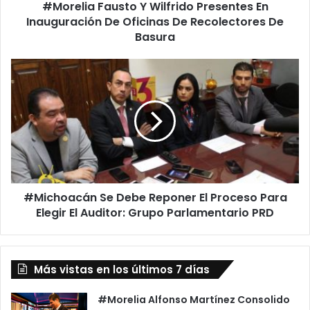
#Morelia Fausto Y Wilfrido Presentes En
a
Inauguración De Oficinas De Recolectores De
u
s
Basura
t
o
#
Y
M
W
i
i
c
l
h
f
o
r
a
i
c
d
á
o
#Michoacán Se Debe Reponer El Proceso Para
n
P
Elegir El Auditor: Grupo Parlamentario PRD
S
r
e
e
D
s
e
e
Más vistas en los últimos 7 días
b
n
e
t
R
#Morelia Alfonso Martínez Consolido