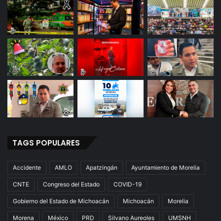
a
l
s
a
u
m
r
e
a
n
t
a
r
i
o
P
R
D
TAGS POPULARES
Accidente
AMLO
Apatzingán
Ayuntamiento de Morelia
CNTE
Congreso del Estado
COVID-19
Gobierno del Estado de Michoacán
Michoacán
Morelia
Morena
México
PRD
Silvano Aureoles
UMSNH