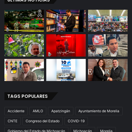
e
m
i
g
a
!
TAGS POPULARES
Accidente
AMLO
Apatzingán
Ayuntamiento de Morelia
CNTE
Congreso del Estado
COVID-19
Gobierno del Estado de Michoacán
Michoacán
Morelia