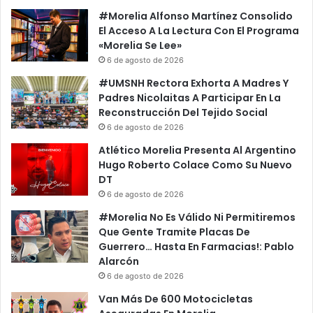
H
e
#Morelia Alfonso Martínez Consolido
a
r
El Acceso A La Lectura Con El Programa
s
a
«Morelia Se Lee»
t
Q
6 de agosto de 2026
a
u
#UMSNH Rectora Exhorta A Madres Y
E
e
Padres Nicolaitas A Participar En La
l
G
Reconstrucción Del Tejido Social
2
i
6 de agosto de 2026
0
o
1
T
Atlético Morelia Presenta Al Argentino
9
u
Hugo Roberto Colace Como Su Nuevo
v
DT
o
6 de agosto de 2026
R
#Morelia No Es Válido Ni Permitiremos
e
Que Gente Tramite Placas De
l
Guerrero… Hasta En Farmacias!: Pablo
a
Alarcón
c
6 de agosto de 2026
i
o
Van Más De 600 Motocicletas
n