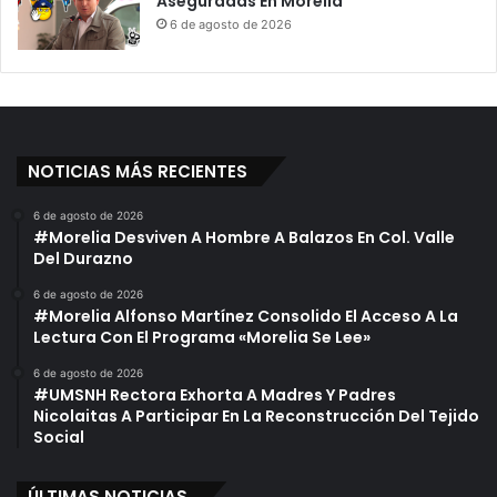
Aseguradas En Morelia
e
6 de agosto de 2026
s
S
e
x
u
a
NOTICIAS MÁS RECIENTES
l
e
6 de agosto de 2026
s
#Morelia Desviven A Hombre A Balazos En Col. Valle
C
Del Durazno
o
n
6 de agosto de 2026
#Morelia Alfonso Martínez Consolido El Acceso A La
S
Lectura Con El Programa «Morelia Se Lee»
u
P
6 de agosto de 2026
e
#UMSNH Rectora Exhorta A Madres Y Padres
o
Nicolaitas A Participar En La Reconstrucción Del Tejido
r
Social
E
n
ÚLTIMAS NOTICIAS