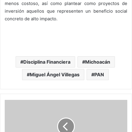
menos costoso, así como plantear como proyectos de
inversión aquellos que representen un beneficio social
concreto de alto impacto.
Disciplina Financiera
Michoacán
Miguel Ángel Villegas
PAN
M
a
u
r
o