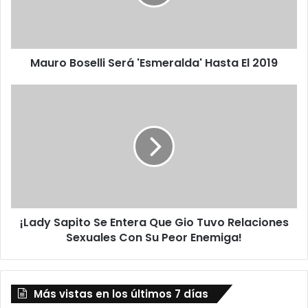
B
o
s
e
Mauro Boselli Será 'Esmeralda' Hasta El 2019
l
l
i
¡
S
L
e
a
r
d
á
y
'
S
E
a
s
p
m
i
¡Lady Sapito Se Entera Que Gio Tuvo Relaciones
e
t
r
Sexuales Con Su Peor Enemiga!
o
a
S
l
e
d
E
Más vistas en los últimos 7 días
a
n
'
t