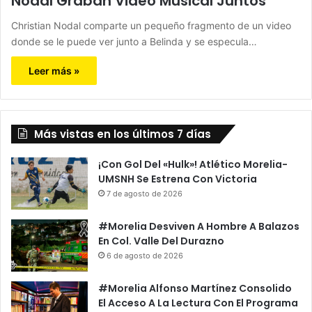
Nodal Graban Video Musical Juntos
Christian Nodal comparte un pequeño fragmento de un video
donde se le puede ver junto a Belinda y se especula…
Leer más »
Más vistas en los últimos 7 días
¡Con Gol Del «Hulk»! Atlético Morelia-
UMSNH Se Estrena Con Victoria
7 de agosto de 2026
#Morelia Desviven A Hombre A Balazos
En Col. Valle Del Durazno
6 de agosto de 2026
#Morelia Alfonso Martínez Consolido
El Acceso A La Lectura Con El Programa