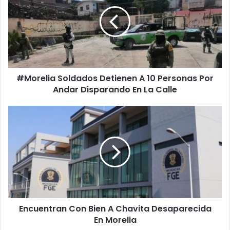
Detienen
A
10
Personas
Por
Andar
Disparando
#Morelia Soldados Detienen A 10 Personas Por
En
La
Andar Disparando En La Calle
Calle
Encuentran
Con
Bien
A
Chavita
Desaparecida
En
Morelia
Encuentran Con Bien A Chavita Desaparecida
En Morelia