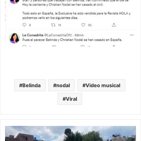
Belinda
nodal
Video musical
Viral
#Morelia
Soldados