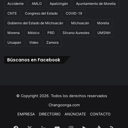
Accidente
AMLO
Apatzingán
Ayuntamiento de Morelia
CNTE
Congreso del Estado
COVID-19
Gobierno del Estado de Michoacán
Michoacán
Morelia
Morena
México
PRD
Silvano Aureoles
UMSNH
Uruapan
Video
Zamora
Búscanos en Facebook
© Copyright 2026. Todos los derechos reservados
Changoonga.com
EMPRESA
DIRECTORIO
ANÚNCIATE
CONTACTO
Facebook
X
LinkedIn
YouTube
Instagram
Google
TikTok
RSS