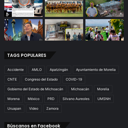
TAGS POPULARES
Accidente
AMLO
Apatzingán
Ayuntamiento de Morelia
CNTE
Congreso del Estado
COVID-19
Gobierno del Estado de Michoacán
Michoacán
Morelia
Morena
México
PRD
Silvano Aureoles
UMSNH
Uruapan
Video
Zamora
Búscanos en Facebook