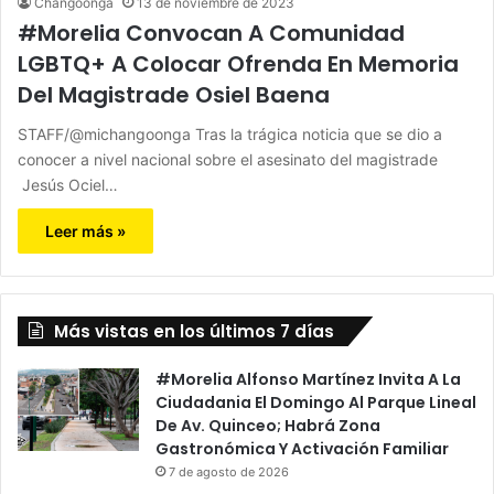
Changoonga
13 de noviembre de 2023
#Morelia Convocan A Comunidad
LGBTQ+ A Colocar Ofrenda En Memoria
Del Magistrade Osiel Baena
STAFF/@michangoonga Tras la trágica noticia que se dio a
conocer a nivel nacional sobre el asesinato del magistrade
Jesús Ociel…
Leer más »
Más vistas en los últimos 7 días
#Morelia Alfonso Martínez Invita A La
Ciudadania El Domingo Al Parque Lineal
De Av. Quinceo; Habrá Zona
Gastronómica Y Activación Familiar
7 de agosto de 2026