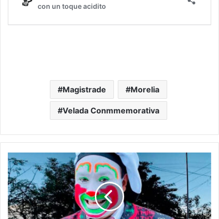
Magistrade
Morelia
Velada Conmmemorativa
¡Chamoooy!
Llega
A
Morelia
Brincos
Dieras
El