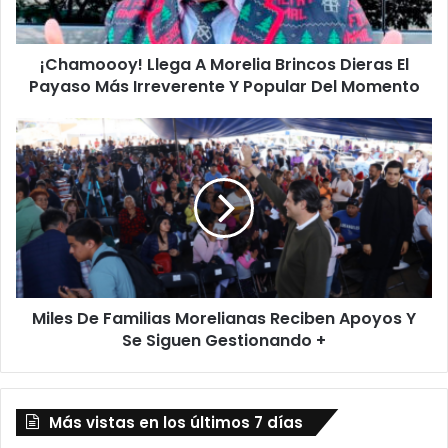
Payaso
Más
¡Chamoooy! Llega A Morelia Brincos Dieras El
Irreverente
Y
Payaso Más Irreverente Y Popular Del Momento
Popular
Del
Miles
Momento
De
Familias
Morelianas
Reciben
Apoyos
Y
Se
Siguen
Miles De Familias Morelianas Reciben Apoyos Y
Gestionando
+
Se Siguen Gestionando +
Más vistas en los últimos 7 días