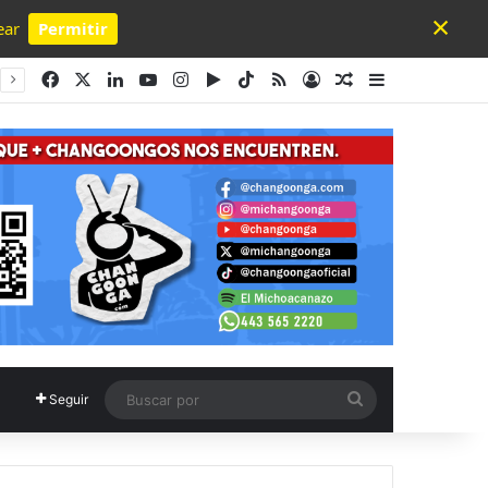
×
ear
Permitir
Powered by SendPulse
Facebook
X
LinkedIn
YouTube
Instagram
Google Play
TikTok
RSS
Acceso
Publicación al a
Barra lateral
Buscar
Seguir
por