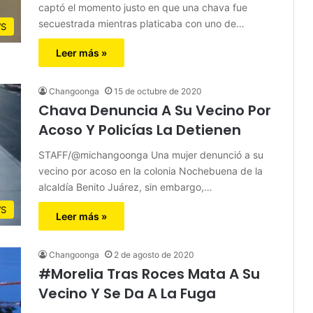
captó el momento justo en que una chava fue
secuestrada mientras platicaba con uno de…
S
Leer más »
Changoonga
15 de octubre de 2020
Chava Denuncia A Su Vecino Por
Acoso Y Policías La Detienen
STAFF/@michangoonga Una mujer denunció a su
vecino por acoso en la colonia Nochebuena de la
alcaldía Benito Juárez, sin embargo,…
S
Leer más »
Changoonga
2 de agosto de 2020
#Morelia Tras Roces Mata A Su
Vecino Y Se Da A La Fuga