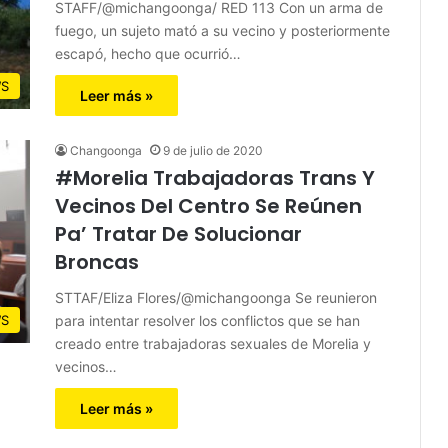
STAFF/@michangoonga/ RED 113 Con un arma de
fuego, un sujeto mató a su vecino y posteriormente
escapó, hecho que ocurrió…
S
Leer más »
Changoonga
9 de julio de 2020
#Morelia Trabajadoras Trans Y
Vecinos Del Centro Se Reúnen
Pa’ Tratar De Solucionar
Broncas
STTAF/Eliza Flores/@michangoonga Se reunieron
para intentar resolver los conflictos que se han
S
creado entre trabajadoras sexuales de Morelia y
vecinos…
Leer más »