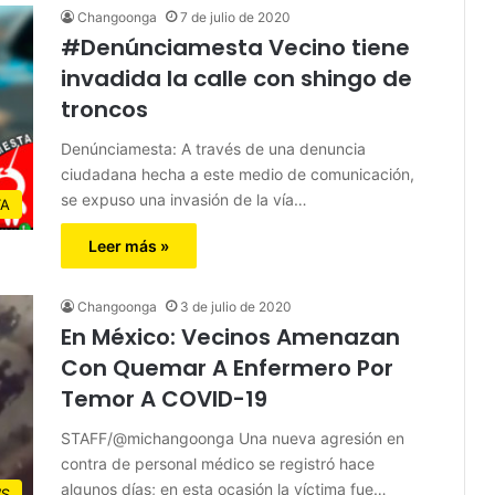
Changoonga
7 de julio de 2020
#Denúnciamesta Vecino tiene
invadida la calle con shingo de
troncos
Denúnciamesta: A través de una denuncia
ciudadana hecha a este medio de comunicación,
se expuso una invasión de la vía…
TA
Leer más »
Changoonga
3 de julio de 2020
En México: Vecinos Amenazan
Con Quemar A Enfermero Por
Temor A COVID-19
STAFF/@michangoonga Una nueva agresión en
contra de personal médico se registró hace
algunos días; en esta ocasión la víctima fue…
S