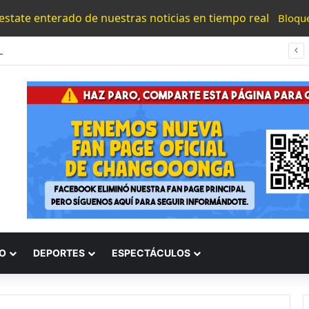
 estate enterado de nuestras noticias en tiempo real
Bloqu
#Morelia Puente Para ‘Brincar’ El Tren Donde Niño Fue Arrollado Estará Al Lado De Las Burguers Locas
O
DEPORTES
ESPECTÁCULOS