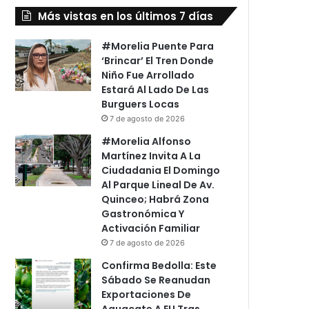
Más vistas en los últimos 7 días
#Morelia Puente Para
‘Brincar’ El Tren Donde
Niño Fue Arrollado
Estará Al Lado De Las
Burguers Locas
7 de agosto de 2026
#Morelia Alfonso
Martínez Invita A La
Ciudadania El Domingo
Al Parque Lineal De Av.
Quinceo; Habrá Zona
Gastronómica Y
Activación Familiar
7 de agosto de 2026
Confirma Bedolla: Este
Sábado Se Reanudan
Exportaciones De
Aguacate A EU Tras