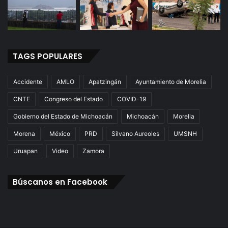
TAGS POPULARES
Accidente
AMLO
Apatzingán
Ayuntamiento de Morelia
CNTE
Congreso del Estado
COVID-19
Gobierno del Estado de Michoacán
Michoacán
Morelia
Morena
México
PRD
Silvano Aureoles
UMSNH
Uruapan
Video
Zamora
Búscanos en Facebook