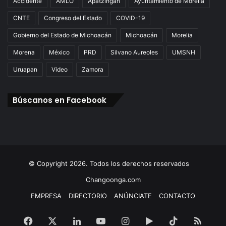
Accidente
AMLO
Apatzingán
Ayuntamiento de Morelia
CNTE
Congreso del Estado
COVID-19
Gobierno del Estado de Michoacán
Michoacán
Morelia
Morena
México
PRD
Silvano Aureoles
UMSNH
Uruapan
Video
Zamora
Búscanos en Facebook
© Copyright 2026. Todos los derechos reservados
Changoonga.com
EMPRESA
DIRECTORIO
ANÚNCIATE
CONTACTO
Facebook
X
LinkedIn
YouTube
Instagram
Google
TikTok
RSS