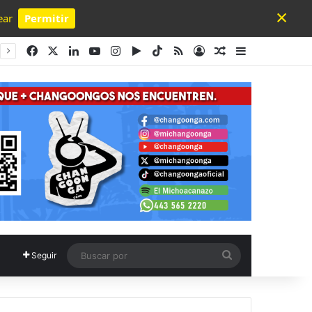
×
ear
Permitir
Powered by SendPulse
Facebook
X
LinkedIn
YouTube
Instagram
Google Play
TikTok
RSS
Acceso
Publicación al a
Barra lateral
Buscar
Seguir
por