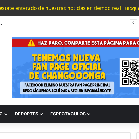
 estate enterado de nuestras noticias en tiempo real
Bloqu
#Morelia Alfonso Martínez Consolido El Acceso A La Lectura Con El Programa «Morelia Se Lee»
O
DEPORTES
ESPECTÁCULOS