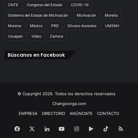
CNTE
Congreso del Estado
COVID-19
Gobierno del Estado de Michoacán
Michoacán
Morelia
Morena
México
PRD
Silvano Aureoles
UMSNH
Uruapan
Video
Zamora
Búscanos en Facebook
© Copyright 2026. Todos los derechos reservados
Changoonga.com
EMPRESA
DIRECTORIO
ANÚNCIATE
CONTACTO
Facebook
X
LinkedIn
YouTube
Instagram
Google
TikTok
RSS