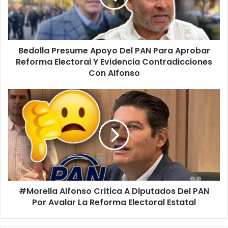
Para
Aprobar
Reforma
Electoral
Bedolla Presume Apoyo Del PAN Para Aprobar
Y
Evidencia
Reforma Electoral Y Evidencia Contradicciones
Contradicciones
Con Alfonso
Con
Alfonso
#Morelia
Alfonso
Critica
A
Diputados
Del
PAN
Por
Avalar
#Morelia Alfonso Critica A Diputados Del PAN
La
Reforma
Por Avalar La Reforma Electoral Estatal
Electoral
Estatal