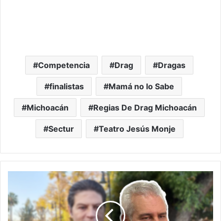
Competencia
Drag
Dragas
finalistas
Mamá no lo Sabe
Michoacán
Regias De Drag Michoacán
Sectur
Teatro Jesús Monje
Bedolla
Presume
Apoyo
Del
PAN