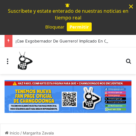
×
Suscríbete y estate enterado de nuestras noticias en
tiempo real
Bloquear
Permitir
Powered by SendPulse
¡Cae Exgobernador De Guerrero! Implicado En Caso Ayotzinapa
Menú
B
Inicio
/
Margarita Zavala