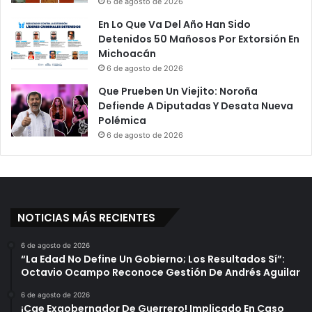
6 de agosto de 2026
En Lo Que Va Del Año Han Sido
Detenidos 50 Mañosos Por Extorsión En
Michoacán
6 de agosto de 2026
Que Prueben Un Viejito: Noroña
Defiende A Diputadas Y Desata Nueva
Polémica
6 de agosto de 2026
NOTICIAS MÁS RECIENTES
6 de agosto de 2026
“La Edad No Define Un Gobierno; Los Resultados Sí”:
Octavio Ocampo Reconoce Gestión De Andrés Aguilar
6 de agosto de 2026
¡Cae Exgobernador De Guerrero! Implicado En Caso