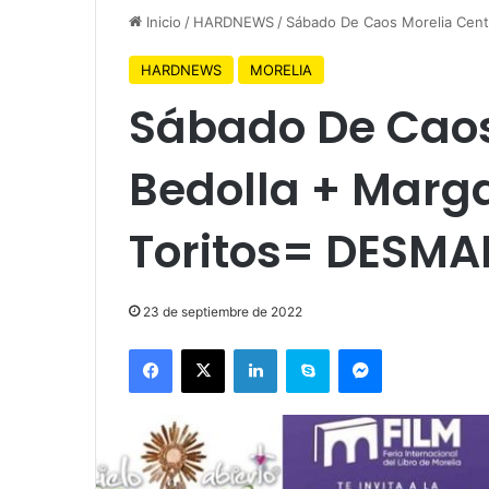
Inicio
/
HARDNEWS
/
Sábado De Caos Morelia Cent
HARDNEWS
MORELIA
Sábado De Caos
Bedolla + Marga
Toritos= DESMA
23 de septiembre de 2022
Facebook
X
LinkedIn
Skype
Messenger