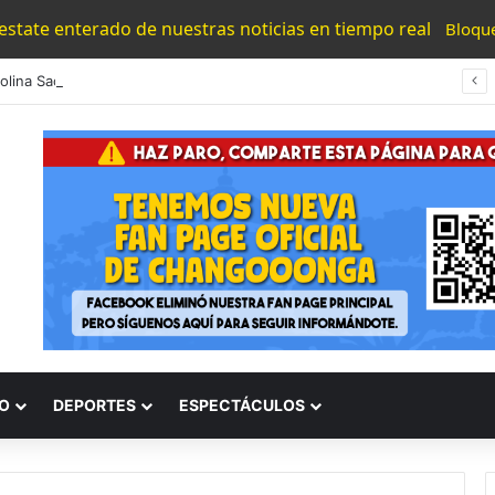
 estate enterado de nuestras noticias en tiempo real
Bloqu
Gaby Molina Saca Ventaja En Careo Estatal, Según Pulso Político Michoacán
O
DEPORTES
ESPECTÁCULOS