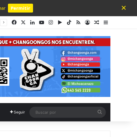
×
ear
Permitir
Powered by SendPulse
Facebook
X
LinkedIn
YouTube
Instagram
Google Play
TikTok
RSS
Acceso
Publicación al a
Barra lateral
Buscar
Seguir
por