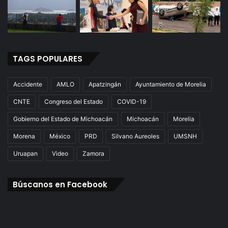
TAGS POPULARES
Accidente
AMLO
Apatzingán
Ayuntamiento de Morelia
CNTE
Congreso del Estado
COVID-19
Gobierno del Estado de Michoacán
Michoacán
Morelia
Morena
México
PRD
Silvano Aureoles
UMSNH
Uruapan
Video
Zamora
Búscanos en Facebook