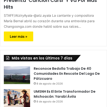
Presenta ‘Canción Cursi’ Y Va Por Más
Hits
STAFF/AtziryAyala-@atz.ayala La cantante y compositora
María Bernal abrió su corazón durante una entrevista para
Changoonga.com donde habló sobre sus raíces…
Leer más »
Más vistas en los últimos 7 días
Reconoce Bedolla Trabajo De 40
Comunidades En Rescate Del Lago De
Pátzcuaro
8 de agosto de 2026
UMSNH Es El Ente Transformador De
Michoacán: Yarabí Ávila
8 de agosto de 2026