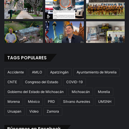
TAGS POPULARES
Accidente
AMLO
Apatzingán
Ayuntamiento de Morelia
CNTE
Congreso del Estado
COVID-19
Gobierno del Estado de Michoacán
Michoacán
Morelia
Morena
México
PRD
Silvano Aureoles
UMSNH
Uruapan
Video
Zamora
Búscanos en Facebook